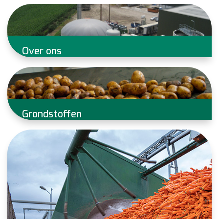
Over ons
EcoFuels is producent van 100% groene energie uit
organische reststromen
Grondstoffen
EcoFuels verwerkt jaarlijks 100.000 ton ‘natte’
organische reststromen (+ 10% droge stof).